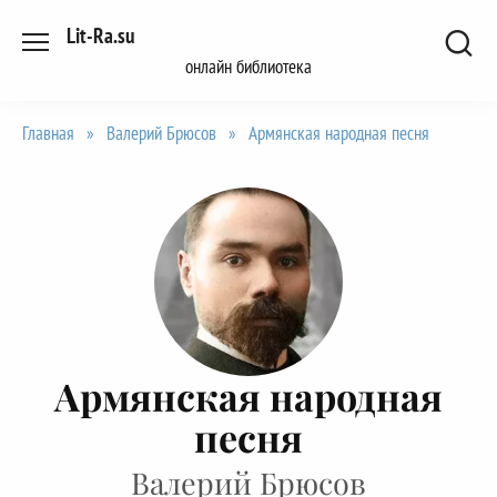
Перейти
Lit-Ra.su
к
онлайн библиотека
содержанию
Главная
»
Валерий Брюсов
»
Армянская народная песня
Армянская народная
песня
Валерий Брюсов