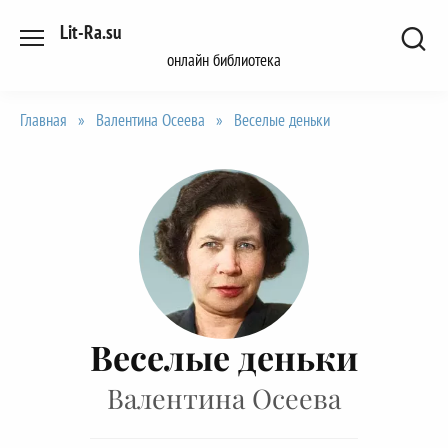
Перейти
Lit-Ra.su
к
онлайн библиотека
содержанию
Главная
»
Валентина Осеева
»
Веселые деньки
Веселые деньки
Валентина Осеева