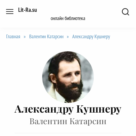
Перейти
Lit-Ra.su
к
онлайн библиотека
содержанию
Главная
»
Валентин Катарсин
»
Александру Кушнеру
Александру Кушнеру
Валентин Катарсин