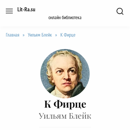
Перейти
Lit-Ra.su
к
онлайн библиотека
содержанию
Главная
»
Уильям Блейк
»
К Фирце
К Фирце
Уильям Блейк