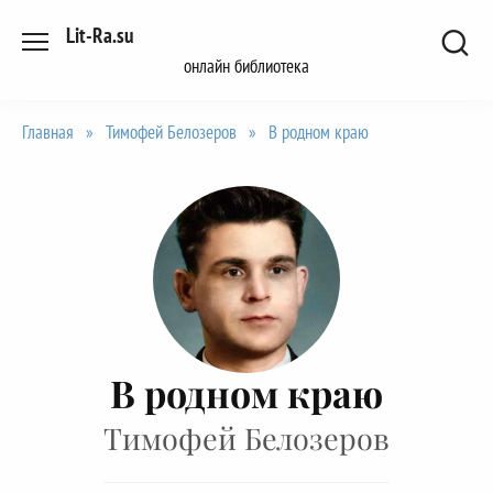
Перейти
Lit-Ra.su
к
онлайн библиотека
содержанию
Главная
»
Тимофей Белозеров
»
В родном краю
В родном краю
Тимофей Белозеров