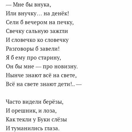
— Мне бы внука,
Или внучку… на денёк!
Сели б вечером на печку,
Свечку сальную зажгли
И словечко ко словечку
Разговоры б завели!
Я б ему про старину,
Он бы мне — про новизну.
Нынче знают всё на свете,
Всё на свете знают дети!.. —
Часто видели берёзы,
И орешник, и лоза,
Как текли у Буки слёзы
И туманились глаза.