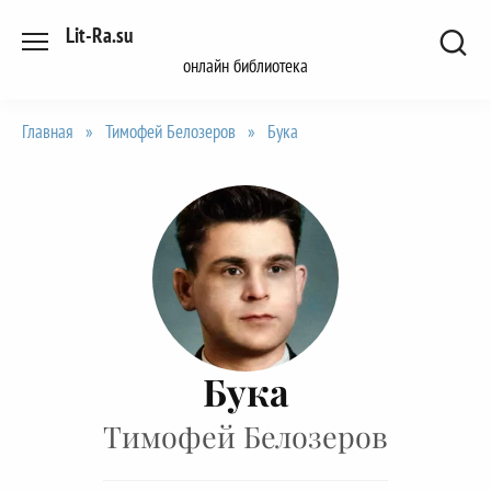
Перейти
Lit-Ra.su
к
онлайн библиотека
содержанию
Главная
»
Тимофей Белозеров
»
Бука
Бука
Тимофей Белозеров