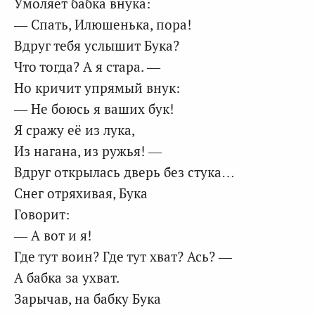
Умоляет бабка внука:
— Спать, Илюшенька, пора!
Вдруг тебя услышит Бука?
Что тогда? А я стара. —
Но кричит упрямый внук:
— Не боюсь я ваших бук!
Я сражу её из лука,
Из нагана, из ружья! —
Вдруг открылась дверь без стука…
Снег отряхивая, Бука
Говорит:
— А вот и я!
Где тут воин? Где тут хват? Ась? —
А бабка за ухват.
Зарычав, на бабку Бука