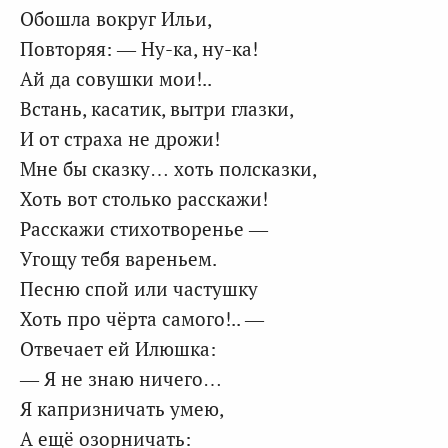
Обошла вокруг Ильи,
Повторяя: — Ну-ка, ну-ка!
Ай да совушки мои!..
Встань, касатик, вытри глазки,
И от страха не дрожи!
Мне бы сказку… хоть полсказки,
Хоть вот столько расскажи!
Расскажи стихотворенье —
Угощу тебя вареньем.
Песню спой или частушку
Хоть про чёрта самого!.. —
Отвечает ей Илюшка:
— Я не знаю ничего…
Я капризничать умею,
А ещё озорничать: