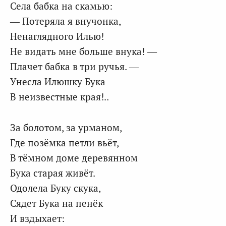
Села бабка на скамью:
— Потеряла я внучонка,
Ненаглядного Илью!
Не видать мне больше внука! —
Плачет бабка в три ручья. —
Унесла Илюшку Бука
В неизвестные края!..
За болотом, за урманом,
Где позёмка петли вьёт,
В тёмном доме деревянном
Бука старая живёт.
Одолела Буку скука,
Сядет Бука на пенёк
И вздыхает: