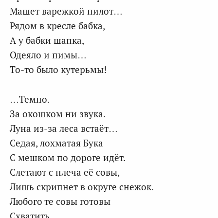
Машет варежкой пилот…
Рядом в кресле бабка,
А у бабки шапка,
Одеяло и пимы…
То-то было кутерьмы!
…Темно.
За окошком ни звука.
Луна из-за леса встаёт…
Седая, лохматая Бука
С мешком по дороге идёт.
Слетают с плеча её совы,
Лишь скрипнет в округе снежок.
Любого те совы готовы
Схватить