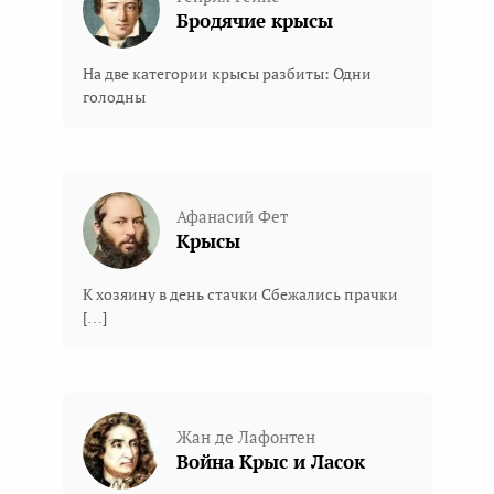
Бродячие крысы
На две категории крысы разбиты: Одни
голодны
Афанасий Фет
Крысы
К хозяину в день стачки Сбежались прачки
[…]
Жан де Лафонтен
Война Крыс и Ласок