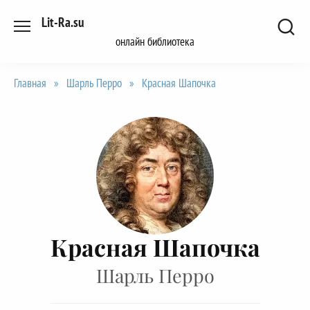
Перейти
Lit-Ra.su
к
онлайн библиотека
содержанию
Главная
»
Шарль Перро
»
Красная Шапочка
Красная Шапочка
Шарль Перро