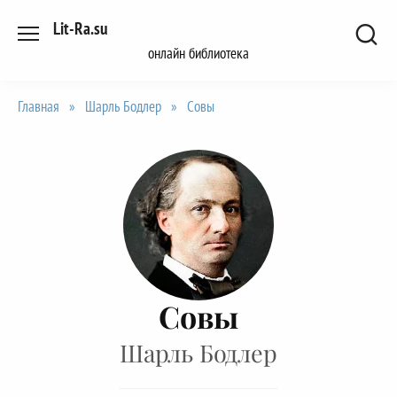
Перейти
Lit-Ra.su
к
онлайн библиотека
содержанию
Главная
»
Шарль Бодлер
»
Совы
Совы
Шарль Бодлер