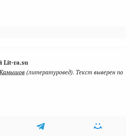
Lit-ra.su
 Камышов
(литературовед). Текст выверен по