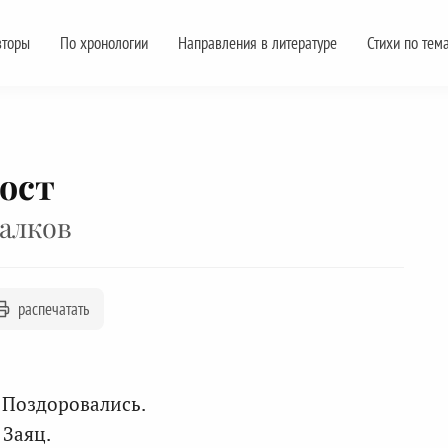
вторы
По хронологии
Направления в литературе
Стихи по тем
ост
алков
распечатать
 Поздоровались.
 Заяц.