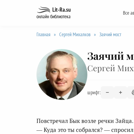
Перейти
Lit-Ra.su
Все а
к
онлайн библиотека
содержанию
Главная
»
Сергей Михалков
»
Заячий мост
Заячий м
Сергей Мих
шрифт:
Повстречал Бык возле речки Зайца.
— Куда это ты собрался? — спросил