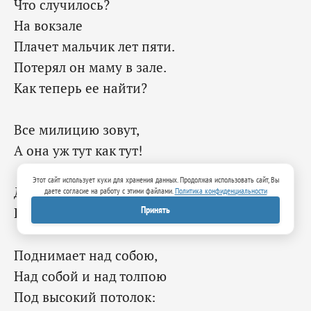
Что случилось?
На вокзале
Плачет мальчик лет пяти.
Потерял он маму в зале.
Как теперь ее найти?
Все милицию зовут,
А она уж тут как тут!
Этот сайт использует куки для хранения данных. Продолжая использовать сайт, Вы
Дядя Степа не спеша
даете согласие на работу с этими файлами.
Политика конфиденциальности
Принять
Поднимает малыша,
Поднимает над собою,
Над собой и над толпою
Под высокий потолок: