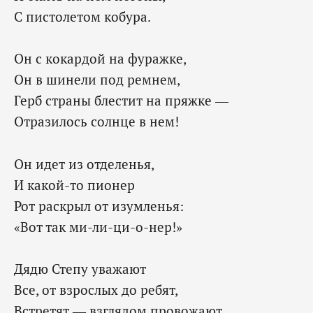
С пистолетом кобура.
Он с кокардой на фуражке,
Он в шинели под ремнем,
Герб страны блестит на пряжке —
Отразилось солнце в нем!
Он идет из отделенья,
И какой-то пионер
Рот раскрыл от изумленья:
«Вот так ми-ли-ци-о-нер!»
Дядю Степу уважают
Все, от взрослых до ребят,
Встретят — взглядом провожают