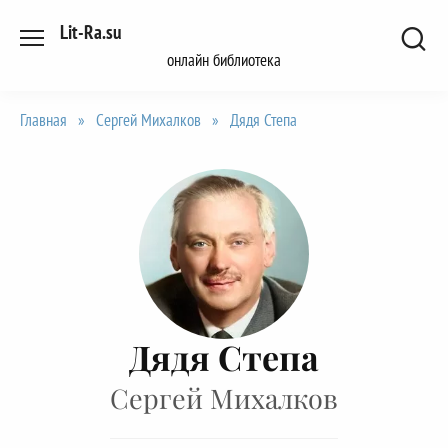
Перейти
Lit-Ra.su
к
онлайн библиотека
содержанию
Главная
»
Сергей Михалков
»
Дядя Степа
Дядя Степа
Сергей Михалков