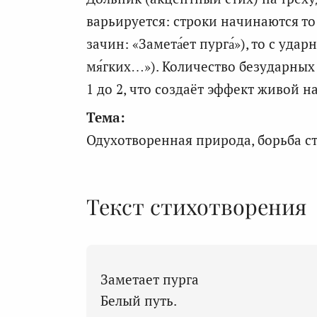
варьируется: строки начинаются то
зачин: «Замета́ет пурга́»), то с уда
мя́гких…»). Количество безударны
1 до 2, что создаёт эффект живой н
Тема:
Одухотворенная природа, борьба с
Текст стихотворения
Заметает пурга
Белый путь.