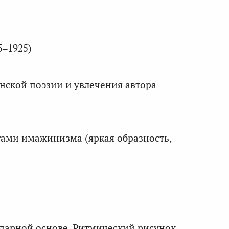
5–1925)
нской поэзии и увлечения автора
тами имажинизма (яркая образность,
ударной основе. Ритмический рисунок