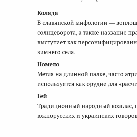
Коляда
В славянской мифологии — воплощ
солнцеворота, а также название пр
выступает как персонифицированн
зимнего села.
Помело
Метла на длинной палке, часто атри
используется как орудие для «расч
Гей
Традиционный народный возглас, п
южнорусских и украинских говоров