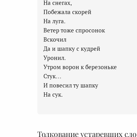
На снегах,
Побежала скорей
На луга.
Ветер тоже спросонок
Вскочил
Да и шапку с кудрей
Уронил.
Утром ворон к березоньке
Стук…
И повесил ту шапку
На сук.
Толкование устаревших сло