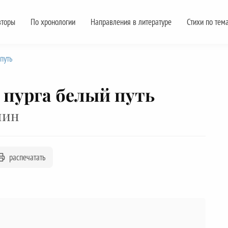
вторы
По хронологии
Направления в литературе
Стихи по тем
путь
 пурга белый путь
нин
распечатать