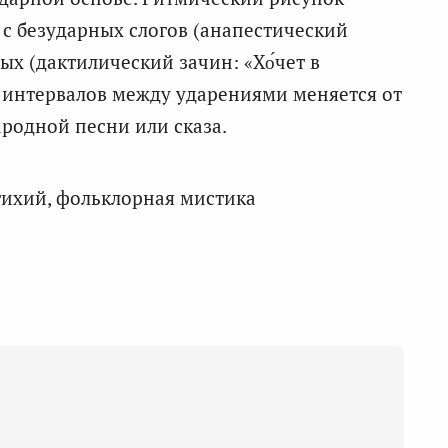
 с безударных слогов (анапестический
рных (дактилический зачин: «Хо́чет в
х интервалов между ударениями меняется от
ародной песни или сказа.
тихий, фольклорная мистика