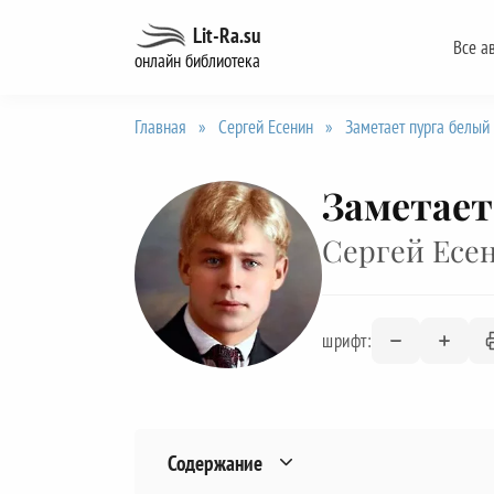
Перейти
Lit-Ra.su
Все а
к
онлайн библиотека
содержанию
Главная
»
Сергей Есенин
»
Заметает пурга белый 
Заметает
Сергей Есе
шрифт:
Содержание