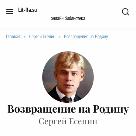
Перейти
Lit-Ra.su
к
онлайн библиотека
содержанию
Главная
»
Сергей Есенин
»
Возвращение на Родину
Возвращение на Родину
Сергей Есенин