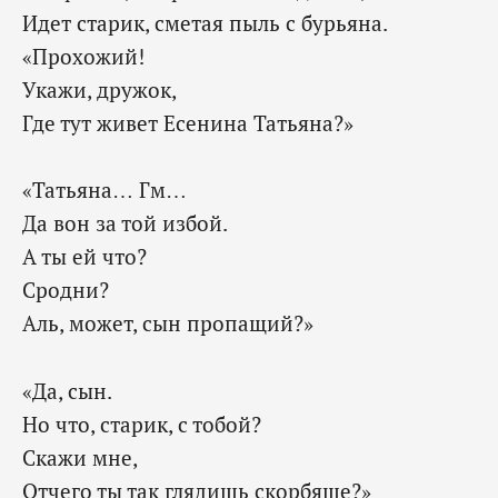
Идет старик, сметая пыль с бурьяна.
«Прохожий!
Укажи, дружок,
Где тут живет Есенина Татьяна?»
«Татьяна… Гм…
Да вон за той избой.
А ты ей что?
Сродни?
Аль, может, сын пропащий?»
«Да, сын.
Но что, старик, с тобой?
Скажи мне,
Отчего ты так глядишь скорбяще?»