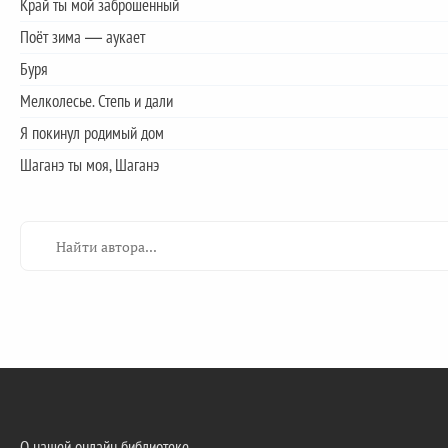
Край ты мой заброшенный
Поёт зима — аукает
Буря
Мелколесье. Степь и дали
Я покинул родимый дом
Шаганэ ты моя, Шаганэ
О нашей онлайн библиотеке