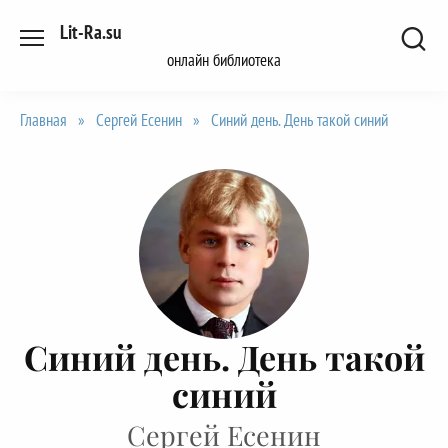
Перейти
Lit-Ra.su
к
онлайн библиотека
содержанию
Главная
»
Сергей Есенин
»
Синий день. День такой синий
Синий день. День такой
синий
Сергей Есенин