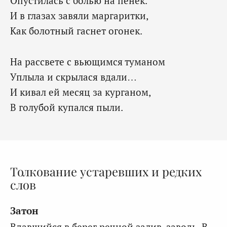
Опустилась с болью на пенек.
И в глазах завяли маргаритки,
Как болотный гаснет огонек.
На рассвете с вьющимся туманом
Уплыла и скрылася вдали…
И кивал ей месяц за курганом,
В голубой купался пыли.
Толкование устаревших и редких
слов
Затон
Вдавшийся в берег речной залив, заводь. В