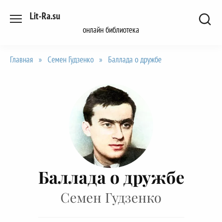
Перейти
Lit-Ra.su
к
онлайн библиотека
содержанию
Главная
»
Семен Гудзенко
»
Баллада о дружбе
Баллада о дружбе
Семен Гудзенко