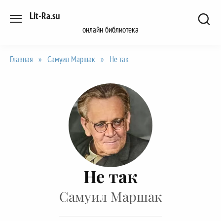
Перейти
Lit-Ra.su
к
онлайн библиотека
содержанию
Главная
»
Самуил Маршак
»
Не так
Не так
Самуил Маршак