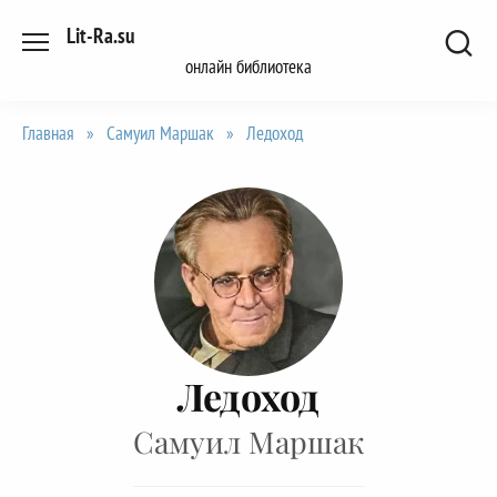
Перейти
Lit-Ra.su
к
онлайн библиотека
содержанию
Главная
»
Самуил Маршак
»
Ледоход
Ледоход
Самуил Маршак