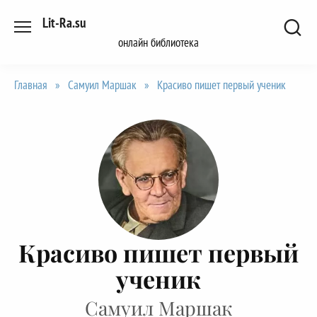
Перейти
Lit-Ra.su
к
онлайн библиотека
содержанию
Главная
»
Самуил Маршак
»
Красиво пишет первый ученик
Красиво пишет первый
ученик
Самуил Маршак