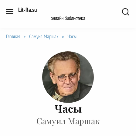
Перейти
Lit-Ra.su
к
онлайн библиотека
содержанию
Главная
»
Самуил Маршак
»
Часы
Часы
Самуил Маршак