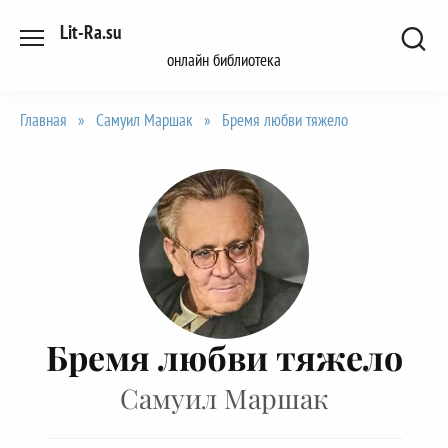
Перейти
Lit-Ra.su
к
онлайн библиотека
содержанию
Главная
»
Самуил Маршак
»
Бремя любви тяжело
Бремя любви тяжело
Самуил Маршак