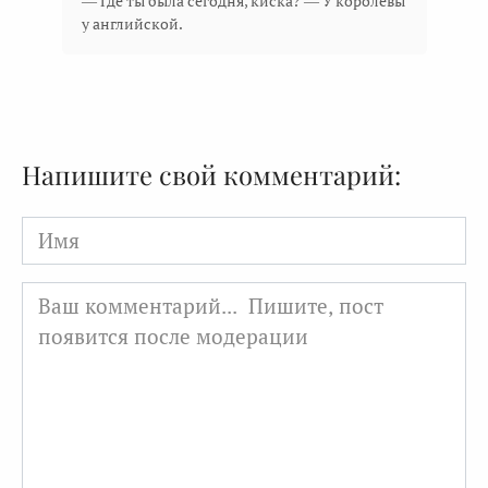
— Где ты была сегодня, киска? — У королевы
у английской.
Напишите свой комментарий:
Имя