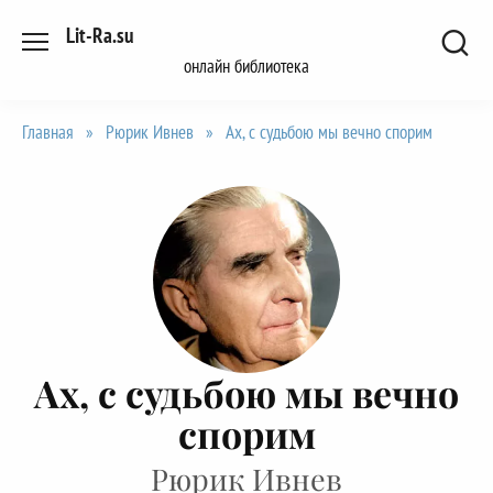
Перейти
Lit-Ra.su
к
онлайн библиотека
содержанию
Главная
»
Рюрик Ивнев
»
Ах, с судьбою мы вечно спорим
Ах, с судьбою мы вечно
спорим
Рюрик Ивнев