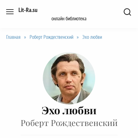
Перейти
Lit-Ra.su
к
онлайн библиотека
содержанию
Главная
»
Роберт Рождественский
»
Эхо любви
Эхо любви
Роберт Рождественский