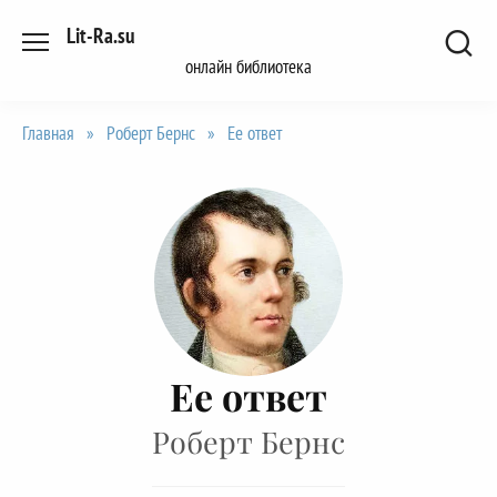
Перейти
Lit-Ra.su
к
онлайн библиотека
содержанию
Главная
»
Роберт Бернс
»
Ее ответ
Ее ответ
Роберт Бернс