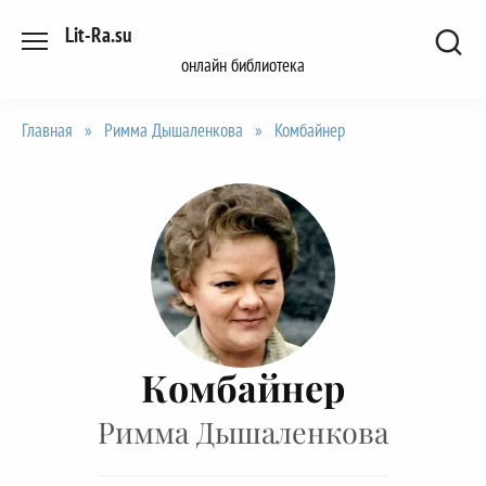
Перейти
Lit-Ra.su
к
онлайн библиотека
содержанию
Главная
»
Римма Дышаленкова
»
Комбайнер
Комбайнер
Римма Дышаленкова