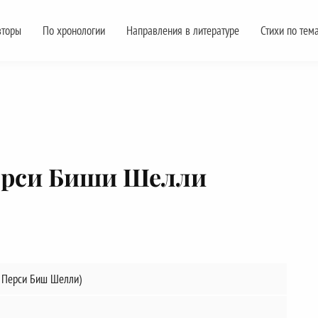
вторы
По хронологии
Направления в литературе
Стихи по тем
ерси Биши Шелли
с. Перси Биш Шелли)