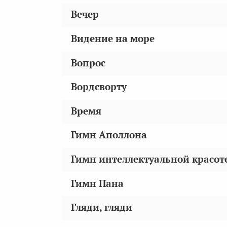
Вечер
Видение на море
Вопрос
Вордсворту
Время
Гимн Аполлона
Гимн интеллектуальной красот
Гимн Пана
Гляди, гляди