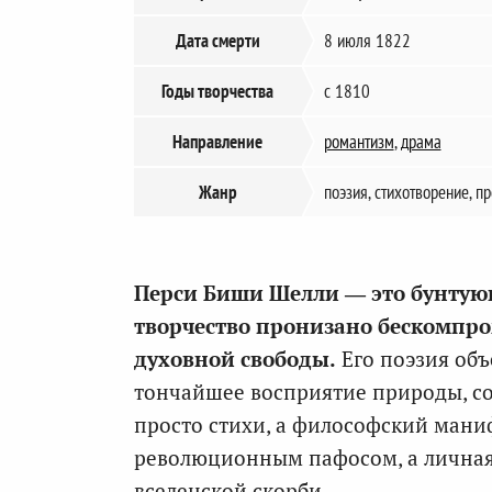
Дата смерти
8 июля 1822
Годы творчества
с 1810
Направление
романтизм
,
драма
Жанр
поэзия, стихотворение, п
Перси Биши Шелли — это бунтующ
творчество пронизано бескомпр
духовной свободы.
Его поэзия объ
тончайшее восприятие природы, со
просто стихи, а философский маниф
революционным пафосом, а личная
вселенской скорби.