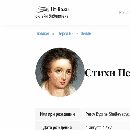
Перейти
Lit-Ra.su
Все а
к
онлайн библиотека
содержанию
Главная
»
Перси Биши Шелли
Стихи П
Имя при рождении
Percy Bysshe Shelley (ру
Дата рождения
4 августа 1792