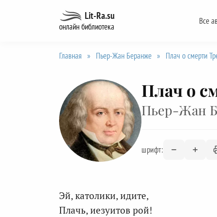
Перейти
Lit-Ra.su
Все а
к
онлайн библиотека
содержанию
Главная
»
Пьер-Жан Беранже
»
Плач о смерти Тр
Плач о с
Пьер-Жан 
шрифт:
Эй, католики, идите,
Плачь, иезуитов рой!