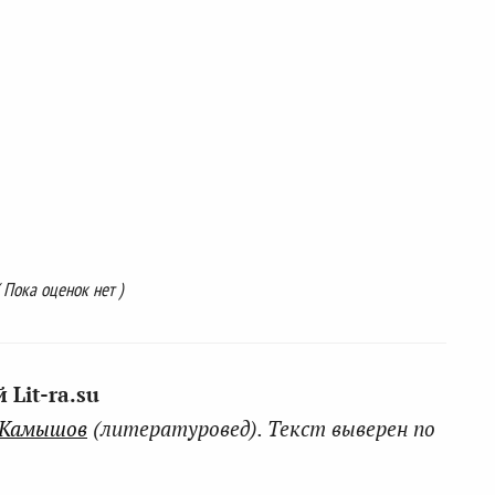
( Пока оценок нет )
Lit-ra.su
 Камышов
(литературовед). Текст выверен по