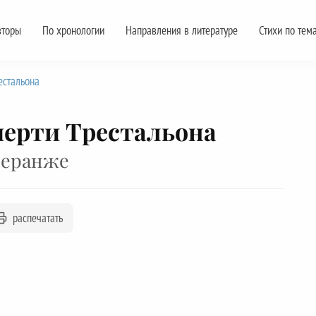
вторы
По хронологии
Направления в литературе
Стихи по тем
естальона
мерти Трестальона
Беранже
распечатать