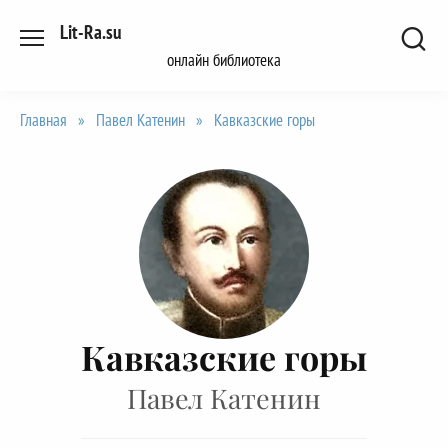
Перейти
Lit-Ra.su
к
онлайн библиотека
содержанию
Главная
»
Павел Катенин
»
Кавказские горы
Кавказские горы
Павел Катенин