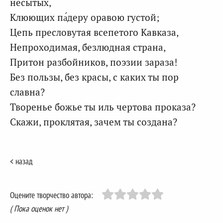
несытых,
Клюющих па́деру оравою густой;
Цепь пресловутая всепетого Кавказа,
Непроходимая, безлюдная страна,
Притон разбойников, поэзии зараза!
Без пользы, без красы, с каких ты пор
славна?
Творенье божье ты иль чертова проказа?
Скажи, проклятая, зачем ты создана?
< назад
Оцените творчество автора:
( Пока оценок нет )