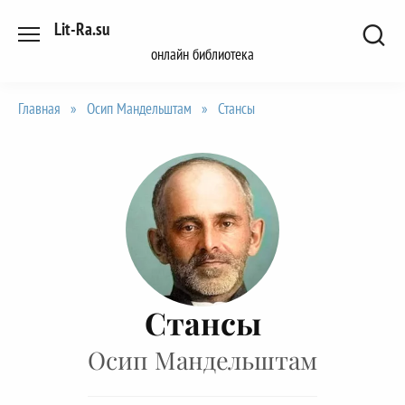
Перейти
Lit-Ra.su
к
онлайн библиотека
содержанию
Главная
»
Осип Мандельштам
»
Стансы
Стансы
Осип Мандельштам