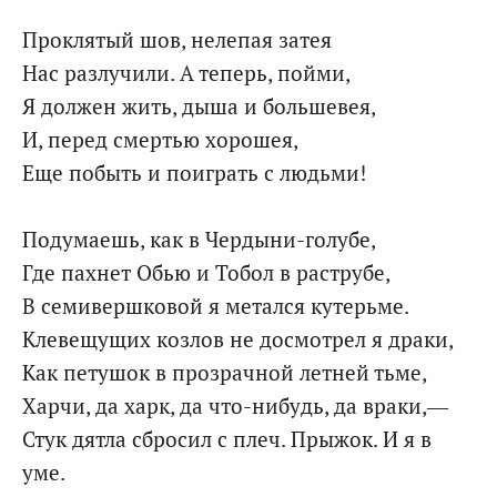
Проклятый шов, нелепая затея
Нас разлучили. А теперь, пойми,
Я должен жить, дыша и большевея,
И, перед смертью хорошея,
Еще побыть и поиграть с людьми!
Подумаешь, как в Чердыни-голубе,
Где пахнет Обью и Тобол в раструбе,
В семивершковой я метался кутерьме.
Клевещущих козлов не досмотрел я драки,
Как петушок в прозрачной летней тьме,
Харчи, да харк, да что-нибудь, да враки,—
Стук дятла сбросил с плеч. Прыжок. И я в
уме.