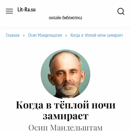
Перейти
Lit-Ra.su
к
онлайн библиотека
содержанию
Главная
»
Осип Мандельштам
»
Когда в тёплой ночи замирает
Когда в тёплой ночи
замирает
Осип Мандельштам