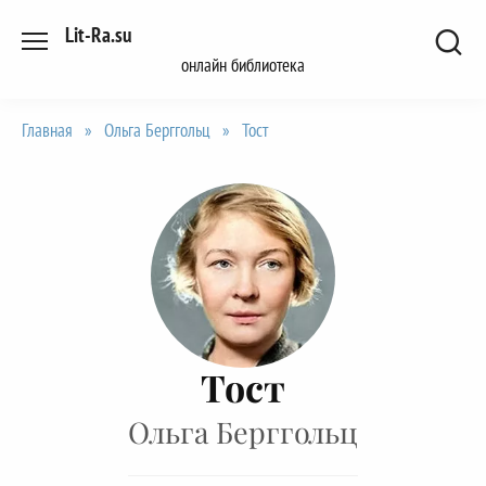
Перейти
Lit-Ra.su
к
онлайн библиотека
содержанию
Главная
»
Ольга Берггольц
»
Тост
Тост
Ольга Берггольц