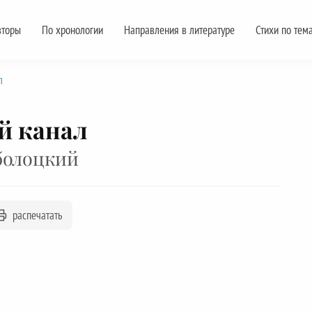
вторы
По хронологии
Направления в литературе
Стихи по тем
л
й канал
болоцкий
распечатать