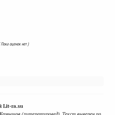
( Пока оценок нет )
Lit-ra.su
 Камышов
(литературовед). Текст выверен по