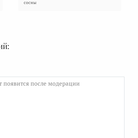
сосны
ий: