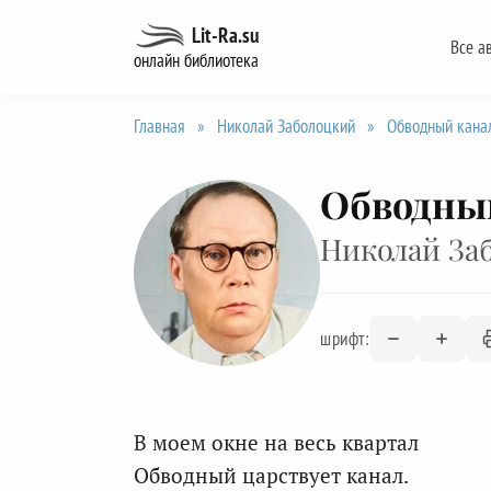
Перейти
Lit-Ra.su
Все а
к
онлайн библиотека
содержанию
Главная
»
Николай Заболоцкий
»
Обводный кана
Обводны
Николай За
шрифт:
В моем окне на весь квартал
Обводный царствует канал.