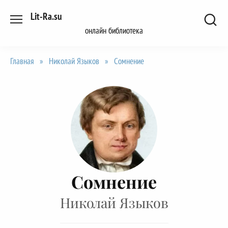
Перейти
Lit-Ra.su
к
онлайн библиотека
содержанию
Главная
»
Николай Языков
»
Сомнение
Сомнение
Николай Языков