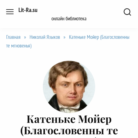
Перейти
Lit-Ra.su
к
онлайн библиотека
содержанию
Главная
»
Николай Языков
»
Катеньке Мойер (Благословенны
те мгновенья)
Катеньке Мойер
(Благословенны те