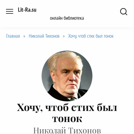
Перейти
Lit-Ra.su
к
онлайн библиотека
содержанию
Главная
»
Николай Тихонов
»
Хочу, чтоб стих был тонок
Хочу, чтоб стих был
тонок
Николай Тихонов