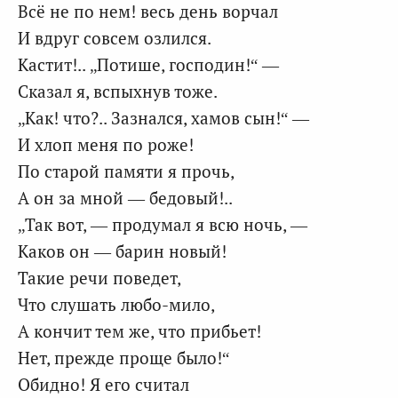
Всё не по нем! весь день ворчал
И вдруг совсем озлился.
Кастит!.. „Потише, господин!“ —
Сказал я, вспыхнув тоже.
„Как! что?.. Зазнался, хамов сын!“ —
И хлоп меня по роже!
По старой памяти я прочь,
А он за мной — бедовый!..
„Так вот, — продумал я всю ночь, —
Каков он — барин новый!
Такие речи поведет,
Что слушать любо-мило,
А кончит тем же, что прибьет!
Нет, прежде проще было!“
Обидно! Я его считал