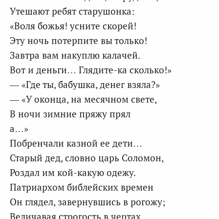
Утешают ребят старушонка:
«Воля божья! усните скорей!
Эту ночь потерпите вы только!
Завтра вам накуплю калачей.
Вот и деньги… Глядите-ка сколько!»
— «Где ты, бабушка, денег взяла?»
— «У оконца, на месячном свете,
В ночи зимние пряжу прял
а…»
Побренчали казной ее дети…
Старый дед, словно царь Соломон,
Роздал им кой-какую одежу.
Патриархом библейских времен
Он глядел, завернувшись в рогожу;
Величавая строгость в чертах,