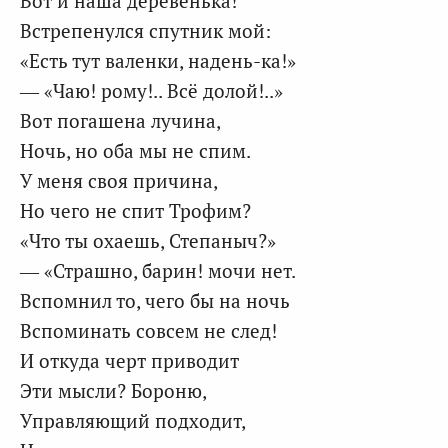
Вот и наша деревенька!
Встрепенулся спутник мой:
«Есть тут валенки, надень-ка!»
— «Чаю! рому!.. Всё долой!..»
Вот погашена лучина,
Ночь, но оба мы не спим.
У меня своя причина,
Но чего не спит Трофим?
«Что ты охаешь, Степаныч?»
— «Страшно, барин! мочи нет.
Вспомнил то, чего бы на ночь
Вспоминать совсем не след!
И откуда черт приводит
Эти мысли? Бороню,
Управляющий подходит,