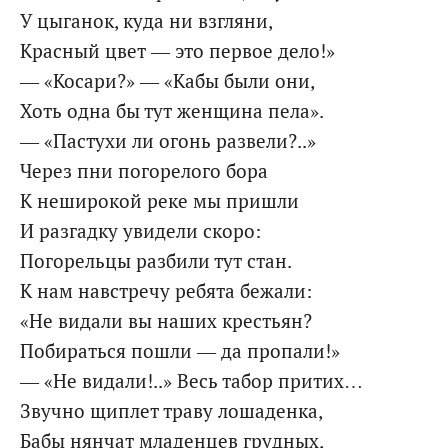
У цыганок, куда ни взгляни,
Красный цвет — это первое дело!»
— «Косари?» — «Кабы были они,
Хоть одна бы тут женщина пела».
— «Пастухи ли огонь развели?..»
Через пни погорелого бора
К неширокой реке мы пришли
И разгадку увидели скоро:
Погорельцы разбили тут стан.
К нам навстречу ребята бежали:
«Не видали вы наших крестьян?
Побираться пошли — да пропали!»
— «Не видали!..» Весь табор притих…
Звучно щиплет траву лошаденка,
Бабы нянчат младенцев грудных,