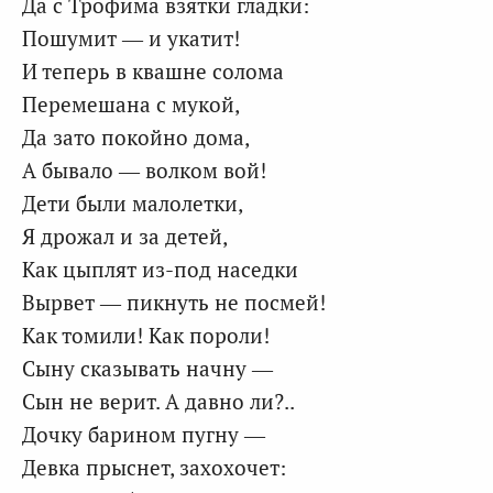
Да с Трофима взятки гладки:
Пошумит — и укатит!
И теперь в квашне солома
Перемешана с мукой,
Да зато покойно дома,
А бывало — волком вой!
Дети были малолетки,
Я дрожал и за детей,
Как цыплят из-под наседки
Вырвет — пикнуть не посмей!
Как томили! Как пороли!
Сыну сказывать начну —
Сын не верит. А давно ли?..
Дочку барином пугну —
Девка прыснет, захохочет: