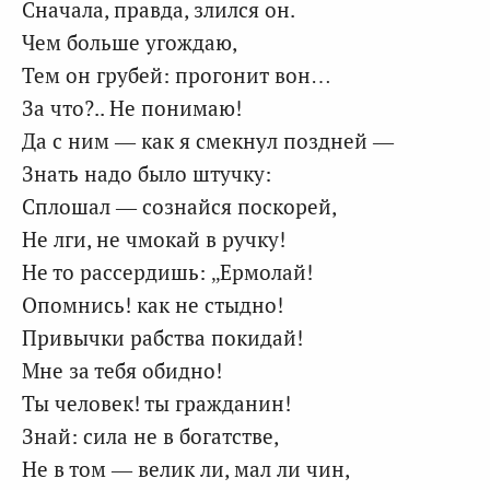
Сначала, правда, злился он.
Чем больше угождаю,
Тем он грубей: прогонит вон…
За что?.. Не понимаю!
Да с ним — как я смекнул поздней —
Знать надо было штучку:
Сплошал — сознайся поскорей,
Не лги, не чмокай в ручку!
Не то рассердишь: „Ермолай!
Опомнись! как не стыдно!
Привычки рабства покидай!
Мне за тебя обидно!
Ты человек! ты гражданин!
Знай: сила не в богатстве,
Не в том — велик ли, мал ли чин,