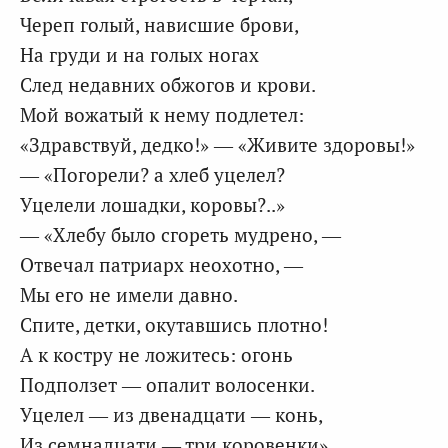
Череп голый, нависшие брови,
На груди и на голых ногах
След недавних обжогов и крови.
Мой вожатый к нему подлетел:
«Здравствуй, дедко!» — «Живите здоровы!»
— «Погорели? а хлеб уцелел?
Уцелели лошадки, коровы?..»
— «Хлебу было сгореть мудрено, —
Отвечал патриарх неохотно, —
Мы его не имели давно.
Спите, детки, окутавшись плотно!
А к костру не ложитесь: огонь
Подползет — опалит волосенки.
Уцелел — из двенадцати — конь,
Из семнадцати — три коровенки».