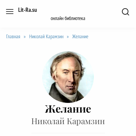
Перейти
Lit-Ra.su
к
онлайн библиотека
содержанию
Главная
»
Николай Карамзин
»
Желание
Желание
Николай Карамзин