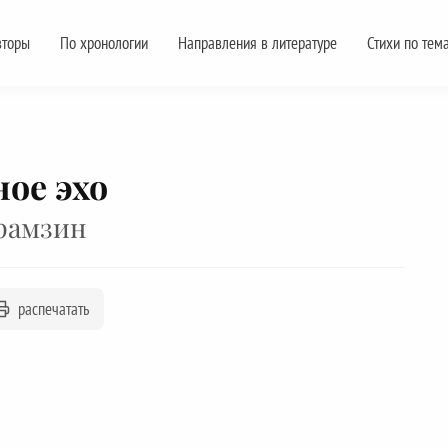
вторы
По хронологии
Направления в литературе
Стихи по тем
ое эхо
рамзин
распечатать