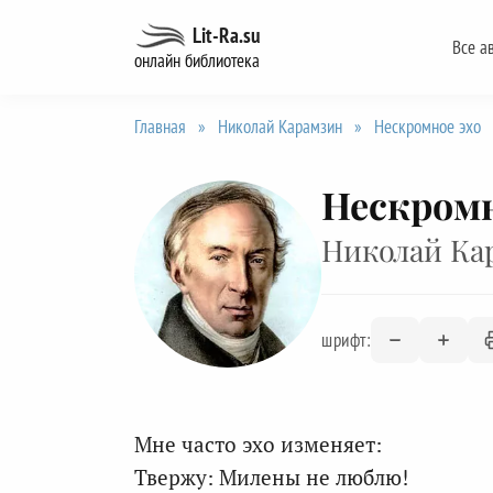
Перейти
Lit-Ra.su
Все а
к
онлайн библиотека
содержанию
Главная
»
Николай Карамзин
»
Нескромное эхо
Нескромн
Николай Ка
шрифт:
Мне часто эхо изменяет:
Твержу: Милены не люблю!