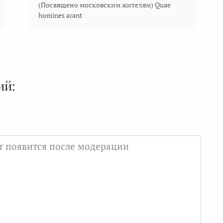
(Посвящено московским жителям) Quae
homines arant
ий: