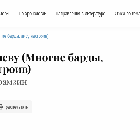
вторы
По хронологии
Направления в литературе
Стихи по тем
гие барды, лиру настроив)
еву (Многие барды,
троив)
рамзин
распечатать