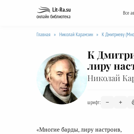
Перейти
Lit-Ra.su
Все а
к
онлайн библиотека
содержанию
Главная
»
Николай Карамзин
»
К Дмитриеву (Мно
К Дмитри
лиру нас
Николай Ка
шрифт:
«Многие барды, лиру настроив,