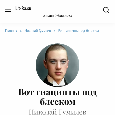
Перейти
Lit-Ra.su
к
онлайн библиотека
содержанию
Главная
»
Николай Гумилев
»
Вот гиацинты под блеском
Вот гиацинты под
блеском
Николай Гумилев