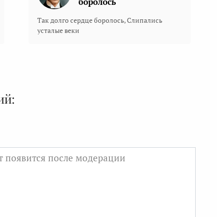
боролось
Так долго сердце боролось, Слипались
усталые веки
ий: