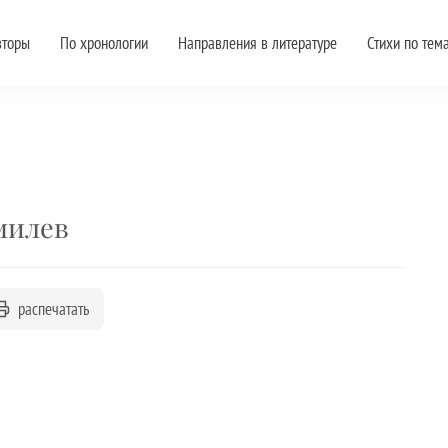
вторы
По хронологии
Направления в литературе
Стихи по тем
милев
распечатать