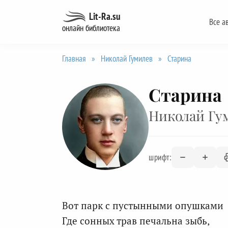
Перейти
Lit-Ra.su
Все а
к
онлайн библиотека
содержанию
Главная
»
Николай Гумилев
»
Старина
Старина
Николай Гу
шрифт:
Вот парк с пустынными опушками
Где сонных трав печальна зыбь,