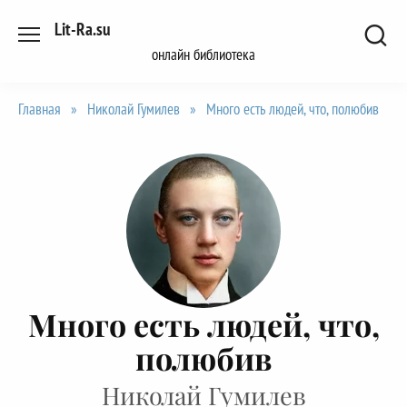
Перейти
Lit-Ra.su
к
онлайн библиотека
содержанию
Главная
»
Николай Гумилев
»
Много есть людей, что, полюбив
Много есть людей, что,
полюбив
Николай Гумилев