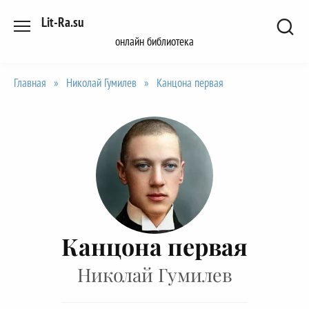
Перейти
Lit-Ra.su
к
онлайн библиотека
содержанию
Главная
»
Николай Гумилев
»
Канцона первая
Канцона первая
Николай Гумилев