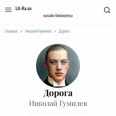
Перейти
Lit-Ra.su
к
онлайн библиотека
содержанию
Главная
»
Николай Гумилев
»
Дорога
Дорога
Николай Гумилев