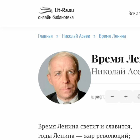
Перейти
Lit-Ra.su
Все а
к
онлайн библиотека
содержанию
Главная
»
Николай Асеев
»
Время Ленина
Время Л
Николай Ас
шрифт:
Время Ленина светит и славится,
годы Ленина — жар революций;