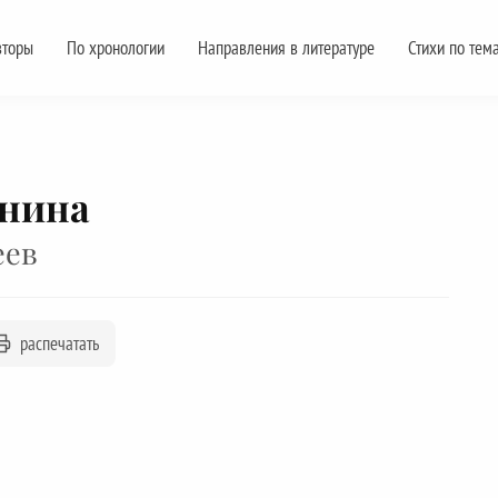
вторы
По хронологии
Направления в литературе
Стихи по тем
енина
еев
распечатать