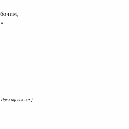
абочим,
!»
,
( Пока оценок нет )