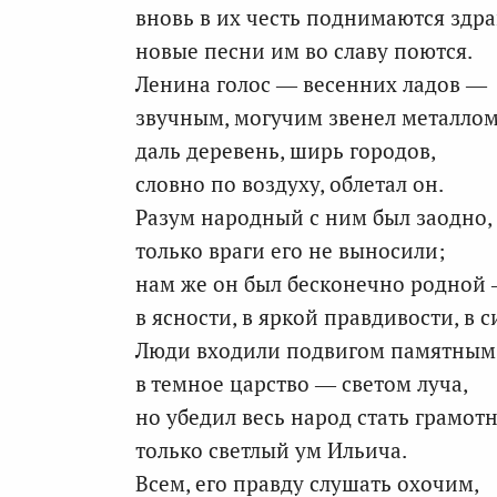
вновь в их честь поднимаются здр
новые песни им во славу поются.
Ленина голос — весенних ладов —
звучным, могучим звенел металлом
даль деревень, ширь городов,
словно по воздуху, облетал он.
Разум народный с ним был заодно,
только враги его не выносили;
нам же он был бесконечно родной
в ясности, в яркой правдивости, в с
Люди входили подвигом памятным
в темное царство — светом луча,
но убедил весь народ стать грамот
только светлый ум Ильича.
Всем, его правду слушать охочим,