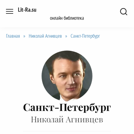
Перейти
Lit-Ra.su
к
онлайн библиотека
содержанию
Главная
»
Николай Агнивцев
»
Санкт-Петербург
Санкт-Петербург
Николай Агнивцев