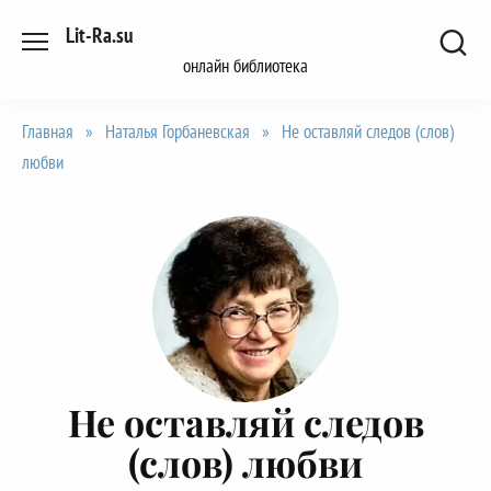
Перейти
Lit-Ra.su
к
онлайн библиотека
содержанию
Главная
»
Наталья Горбаневская
»
Не оставляй следов (слов)
любви
Не оставляй следов
(слов) любви