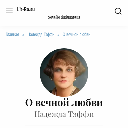
Перейти
Lit-Ra.su
к
онлайн библиотека
содержанию
Главная
»
Надежда Тэффи
»
О вечной любви
О вечной любви
Надежда Тэффи