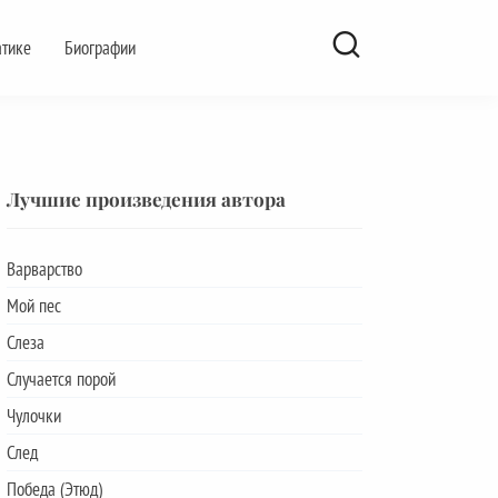
атике
Биографии
Лучшие произведения автора
Варварство
Мой пес
Слеза
Случается порой
Чулочки
След
Победа (Этюд)