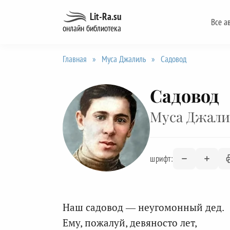
Перейти
Lit-Ra.su
Все а
к
онлайн библиотека
содержанию
Главная
»
Муса Джалиль
»
Садовод
Садовод
Муса Джали
шрифт:
Наш садовод — неугомонный дед.
Ему, пожалуй, девяносто лет,