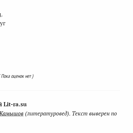
.
уг
( Пока оценок нет )
Lit-ra.su
 Камышов
(литературовед). Текст выверен по