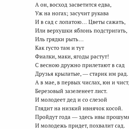
А он, восход засветится едва,
Уж на ногах; засучит рукава
И в сад с лопатою… Цветы сажать,
Или верхушки яблонь подстригать,
Иль грядки рыть…
Как густо там и тут
Фиалки, маки, ягоды растут!
С весною дружно прилетают в сад
Друзья крылатые, — старик им рад.
А в мае, в первых числах, юн и чист
Березовый зазеленеет лист.
И молодеет дед и со слезой
Глядит на низкий ивнячок косой.
Пройдут года — здесь ивы прошум
И молодежь придет, похвалит сад.