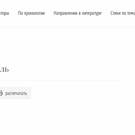
вторы
По хронологии
Направления в литературе
Стихи по тем
ль
распечатать