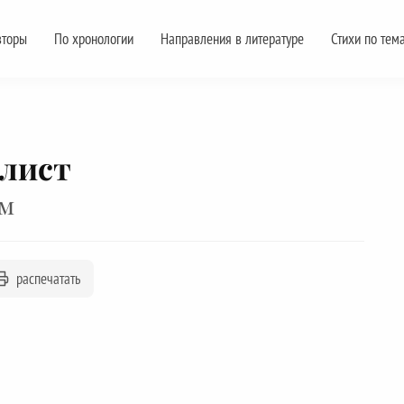
вторы
По хронологии
Направления в литературе
Стихи по тем
 лист
ем
распечатать