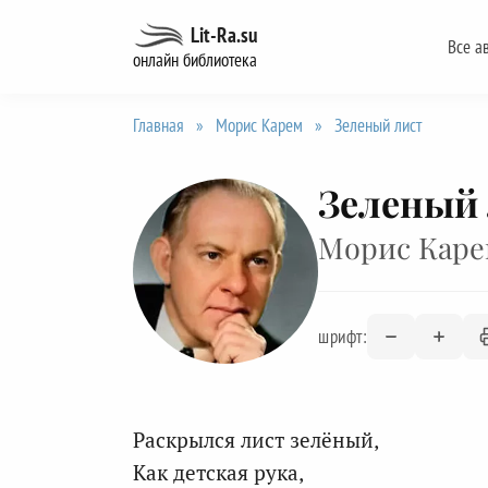
Перейти
Lit-Ra.su
Все а
к
онлайн библиотека
содержанию
Главная
»
Морис Карем
»
Зеленый лист
Зеленый
Морис Кар
шрифт:
Раскрылся лист зелёный,
Как детская рука,